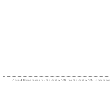
A cura di Caritas Italiana (tel. +39 06 66177001 - fax +39 06 66177602 - e-mail
comuni