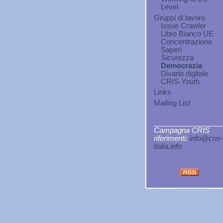
Level
Gruppi di lavoro
Issue Crawler
Libro Bianco UE
Concentrazione
Saperi
Sicurezza
Democrazia
Divario digitale
CRIS-Youth
Links
Mailing List
Campagna CRIS
riferimenti:
info@cris-
italia.info