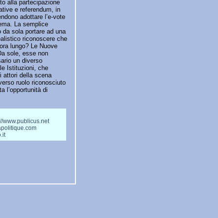
nto alla partecipazione
iative e referendum, in
ntendono adottare l’e-vote
istema. La semplice
ò da sola portare ad una
ealistico riconoscere che
ncora lungo? Le Nuove
Da sole, esse non
sario un diverso
e Istituzioni, che
i attori della scena
iverso ruolo riconosciuto
a l’opportunità di
://www.publicus.net
apolitique.com
.it