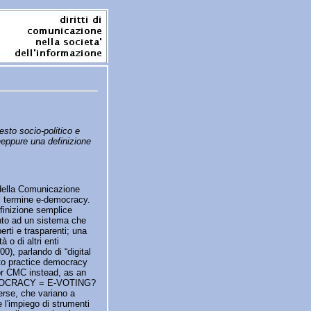
sto socio-politico e
neppure una definizione
 della Comunicazione
 al termine e-democracy.
finizione semplice
ento ad un sistema che
rti e trasparenti; una
 o di altri enti
00), parlando di “digital
 to practice democracy
 or CMC instead, as an
E-DEMOCRACY = E-VOTING?
verse, che variano a
 l'impiego di strumenti