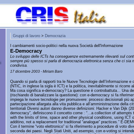
Gruppi di lavoro
>
Democrazia
I cambiamenti socio-politici nella nuova Società dell'Informazione
E-Democracy
Lo sviluppo delle ICTs ha conseguenze estremamente rilevanti sul conte
sempre più spesso si parla di democrazia elettronica senza che ci sia 
i
condivisa.
17 dicembre 2003 - Miriam Baro
Quando si parla di rapporti tra le Nuove Tecnologie dell’Informazione e
(NTIC, in inglese la sigla è ICT) e la politica, inevitabilmente si ricorre
Ma cosa significa e-democracy? La questione è controbattuta... Una de
(rischiando di banalizzare la questione): con e-democracy si fa riferim
impiega le nuove tecnologie per promuovere: processi decisionali più ape
partecipazione allargata alla vita pubblica e all’amministrazione della città
territoriali Diversi autori danno diverse definizioni: Hacker e Van Dijk (20
democracy”, definiscono il concetto come : “…a collection of attempts
with the limits of time, space and other physical conditions, using ICT
additino, not a replacement for traditional “analogue” practices.” 
Con il termine “voto elettronico” si fa riferimento a procedure di voto di
seconda dei paesi. Negli Stati Uniti, ad esempio, con e-voting si intende