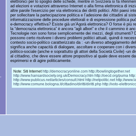
elettronici per lo spoglio delle schede, mentre in Svizzera si fa riferime
ad elezioni e votazioni attraverso Internet o alla firma elettronica di iniz
altre parole l'esercizio per via elettronica dei diritti politici. Altri paesi i
per sollecitare la partecipazione politica e l’adesione dei cittadini al s
informatizzazione delle procedure elettorali e di espressione politica pu
e-democracy effettiva? Esiste già un’Agorà elettronica? O forse è più r
la “democrazia elettronica” è ancora “agli albori” e che il cammino è a
Tecnologie non sono forse semplicemente dei mezzi, degli strumenti? 
possono certo risolvere i diversi problemi politici attuali, quindi è neces
contesto socio-politico caratterizzato da : -un diverso atteggiamento dell
significa anche capacità di dialogare, ascoltare e cooperare con i divers
politico-sociale (anche e soprattutto gli attori della Società Civile) -un d
al cittadino, che deve essere attore propositivo al quale deve essere dat
esprimersi e di agire politicamente.
Note: Siti Internet
http://democracyonline.com
http://bowlingtogether.net
http://www.hansardsociety.org.uk/Democracy.htm
http://oecd.org/puma
http
http://www.publicus.net/articles/consult.html
http://netpolitic.net
http://www.l
http://www.comune.bologna.it/cittadino/diritti/diritti.php
http://voto-elettronico