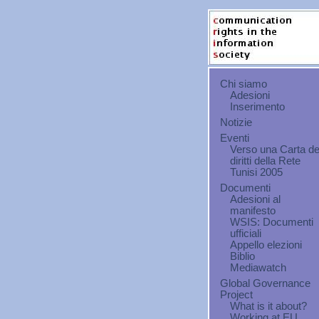
Chi siamo
Adesioni
Inserimento
Notizie
Eventi
Verso una Carta de
diritti della Rete
Tunisi 2005
Documenti
Adesioni al
manifesto
WSIS: Documenti
ufficiali
Appello elezioni
Biblio
Mediawatch
Global Governance
Project
What is it about?
Working at EU