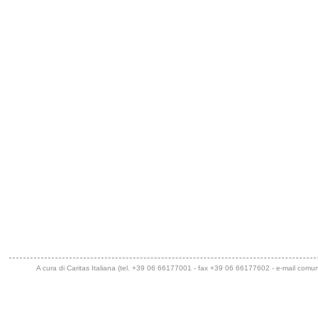
A cura di Caritas Italiana (tel. +39 06 66177001 - fax +39 06 66177602 - e-mail
comuni