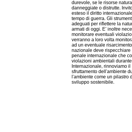
durevole, se le risorse natu
danneggiate o distrutte. Invit
esteso il diritto internaziona
tempo di guerra. Gli strument
adeguati per riflettere la nat
armati di oggi. E' inoltre ne
monitorare eventuali violazi
verranno a loro volta monitor
ad un eventuale risarcimento 
nazionale deve rispecchiare i
penale internazionale che co
violazioni ambientali durante 
Internazionale, rinnoviamo il
sfruttamento dell'ambiente dur
l'ambiente come un pilastro d
sviluppo sostenibile.